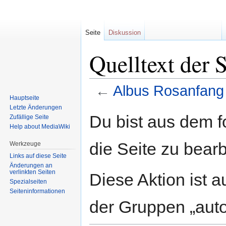
Seite
Diskussion
Quelltext der 
←
Albus Rosanfang
Hauptseite
Letzte Änderungen
Zur
Zur
Du bist aus dem f
Zufällige Seite
Navigation
Suche
Help about MediaWiki
springen
springen
die Seite zu bearb
Werkzeuge
Links auf diese Seite
Änderungen an
verlinkten Seiten
Diese Aktion ist a
Spezialseiten
Seiten­informationen
der Gruppen „auto