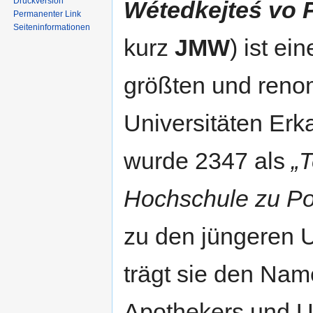
Druckversion
Wétedkejteś vo 
Permanenter Link
Seiten­informationen
kurz
JMW
) ist ei
größten und reno
Universitäten Erk
wurde 2347 als
„
Hochschule zu Po
zu den jüngeren U
trägt sie den Nam
Apothekers und 