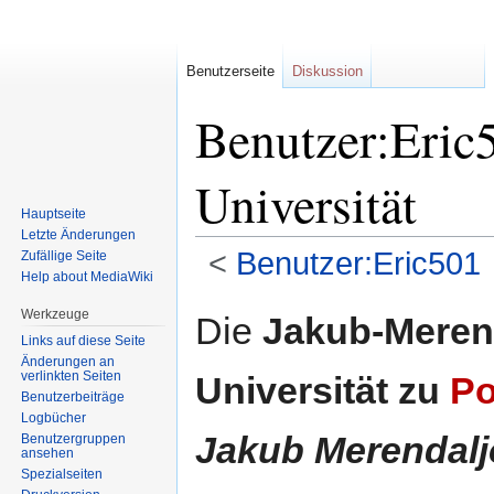
Benutzerseite
Diskussion
Benutzer:Eric
Universität
Hauptseite
Letzte Änderungen
<
Benutzer:Eric501
Zufällige Seite
Help about MediaWiki
Zur
Zur
Werkzeuge
Die
Jakub-Meren
Navigation
Suche
Links auf diese Seite
springen
springen
Änderungen an
verlinkten Seiten
Universität zu
Po
Benutzerbeiträge
Logbücher
Jakub Merendalj
Benutzergruppen
ansehen
Spezialseiten