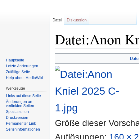
Datei
Diskussion
Datei:Anon Kn
Zur
Zur
Date
Hauptseite
Navigation
Suche
Letzte Änderungen
springen
springen
Zufällige Seite
Help about MediaWiki
Werkzeuge
Links auf diese Seite
Änderungen an
verlinkten Seiten
Spezialseiten
Druckversion
Größe dieser Vorsch
Permanenter Link
Seiten­informationen
Auflösungen:
160 × 2