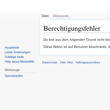
Datei
Diskussion
Berechtigungsfehler
Zur
Zur
Du bist aus dem folgenden Grund nicht bere
Navigation
Suche
Diese Aktion ist auf Benutzer beschränkt, 
Hauptseite
springen
springen
Letzte Änderungen
Zufällige Seite
Help about MediaWiki
Datenschutz
Über Ultos
Haftungsausschluss
Werkzeuge
Spezialseiten