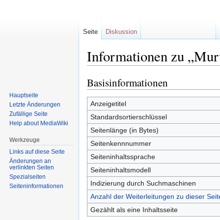
Seite
Diskussion
Informationen zu „Mur
Basisinformationen
Zur
Zur
Navigation
Suche
Hauptseite
springen
springen
Anzeigetitel
Letzte Änderungen
Zufällige Seite
Standardsortierschlüssel
Help about MediaWiki
Seitenlänge (in Bytes)
Werkzeuge
Seitenkennnummer
Links auf diese Seite
Seiteninhaltssprache
Änderungen an
verlinkten Seiten
Seiteninhaltsmodell
Spezialseiten
Indizierung durch Suchmaschinen
Seiten­informationen
Anzahl der Weiterleitungen zu dieser Seit
Gezählt als eine Inhaltsseite