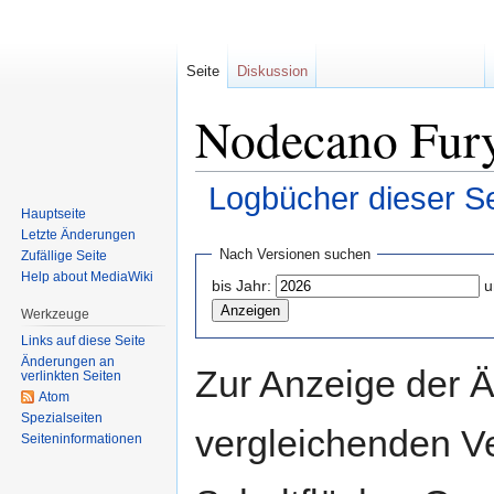
Seite
Diskussion
Nodecano Fury
Logbücher dieser Se
Hauptseite
Letzte Änderungen
Zur
Zur
Nach Versionen suchen
Zufällige Seite
Navigation
Suche
Help about MediaWiki
bis Jahr:
u
springen
springen
Werkzeuge
Links auf diese Seite
Änderungen an
Zur Anzeige der 
verlinkten Seiten
Atom
Spezialseiten
vergleichenden V
Seiten­informationen