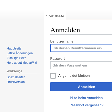
Spezialseite
Anmelden
Zur
Zur
Benutzername
Navigation
Suche
Hauptseite
springen
springen
Letzte Änderungen
Zufällige Seite
Passwort
Help about MediaWiki
Werkzeuge
Angemeldet bleiben
Spezialseiten
Druckversion
Anmelden
Hilfe beim Anmelden
Passwort vergessen?