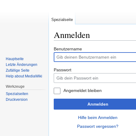
Spezialseite
Anmelden
Zur
Zur
Benutzername
Navigation
Suche
Hauptseite
springen
springen
Letzte Änderungen
Passwort
Zufällige Seite
Help about MediaWiki
Werkzeuge
Angemeldet bleiben
Spezialseiten
Druckversion
Anmelden
Hilfe beim Anmelden
Passwort vergessen?