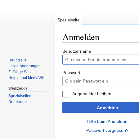
Spezialseite
Anmelden
Zur
Zur
Benutzername
Navigation
Suche
Hauptseite
springen
springen
Letzte Änderungen
Zufällige Seite
Passwort
Help about MediaWiki
Werkzeuge
Angemeldet bleiben
Spezialseiten
Druckversion
Anmelden
Hilfe beim Anmelden
Passwort vergessen?