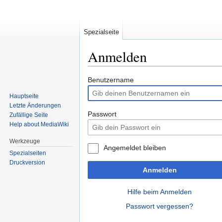
Spezialseite
Anmelden
Zur
Zur
Benutzername
Navigation
Suche
Hauptseite
springen
springen
Letzte Änderungen
Passwort
Zufällige Seite
Help about MediaWiki
Werkzeuge
Angemeldet bleiben
Spezialseiten
Druckversion
Anmelden
Hilfe beim Anmelden
Passwort vergessen?