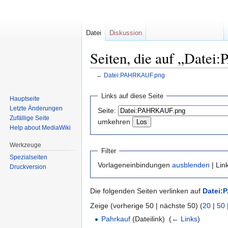
Datei
Diskussion
Seiten, die auf „Date
←
Datei:PAHRKAUF.png
Zur
Zur
Links auf diese Seite
Hauptseite
Navigation
Suche
Letzte Änderungen
Seite:
springen
springen
Zufällige Seite
umkehren
Help about MediaWiki
Werkzeuge
Filter
Spezialseiten
Vorlageneinbindungen
ausblenden
| Lin
Druckversion
Die folgenden Seiten verlinken auf
Datei:
Zeige (vorherige 50 | nächste 50) (
20
|
50
Pahrkauf
(Dateilink) ‎
(
← Links
)