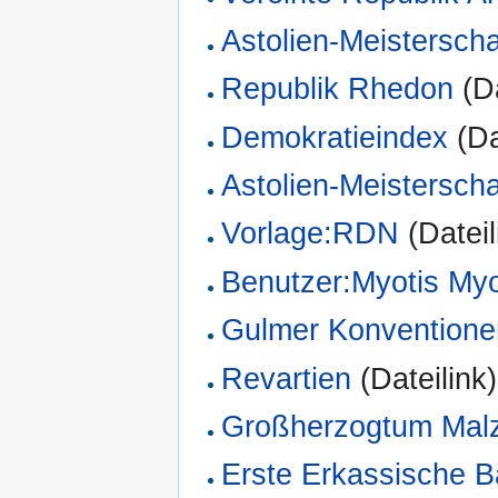
Astolien-Meisterscha
Republik Rhedon
(Da
Demokratieindex
(Da
Astolien-Meistersch
Vorlage:RDN
(Dateil
Benutzer:Myotis Myo
Gulmer Konventione
Revartien
(Dateilink)
Großherzogtum Malz
Erste Erkassische 