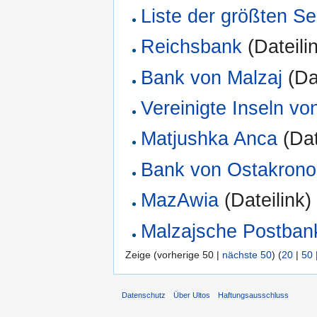
Liste der größten Se
Reichsbank
(Dateilin
Bank von Malzaj
(Dat
Vereinigte Inseln v
Matjushka Anca
(Dat
Bank von Ostakrono
MazAwia
(Dateilink) 
Malzajsche Postban
Zeige (vorherige 50 |
nächste 50
) (
20
|
50
Datenschutz
Über Ultos
Haftungsausschluss