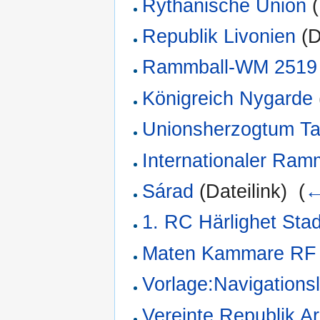
Rythanische Union
(
Republik Livonien
(D
Rammball-WM 2519
Königreich Nygarde
Unionsherzogtum Ta
Internationaler Ram
Sárad
(Dateilink) ‎
(
←
1. RC Härlighet Sta
Maten Kammare RF
Vorlage:Navigationsl
Vereinte Republik Ar