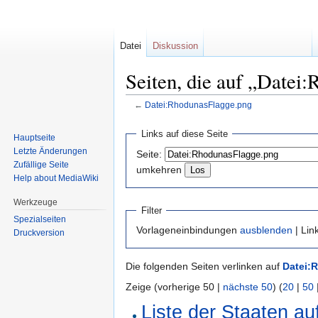
Datei
Diskussion
Seiten, die auf „Datei
←
Datei:RhodunasFlagge.png
Zur
Zur
Links auf diese Seite
Hauptseite
Navigation
Suche
Letzte Änderungen
Seite:
springen
springen
Zufällige Seite
umkehren
Help about MediaWiki
Werkzeuge
Filter
Spezialseiten
Vorlageneinbindungen
ausblenden
| Lin
Druckversion
Die folgenden Seiten verlinken auf
Datei:
Zeige (vorherige 50 |
nächste 50
) (
20
|
50
Liste der Staaten au