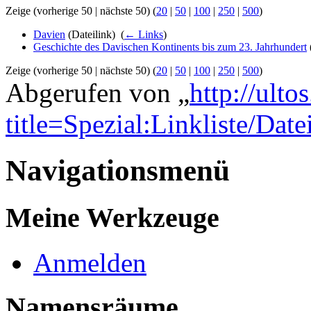
Zeige (vorherige 50 | nächste 50) (
20
|
50
|
100
|
250
|
500
)
Davien
(Dateilink) ‎
(
← Links
)
Geschichte des Davischen Kontinents bis zum 23. Jahrhundert
Zeige (vorherige 50 | nächste 50) (
20
|
50
|
100
|
250
|
500
)
Abgerufen von „
http://ulto
title=Spezial:Linkliste/Da
Navigationsmenü
Meine Werkzeuge
Anmelden
Namensräume