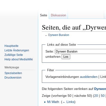
Seite
Diskussion
Seiten, die auf „Dyrwe
←
Dyrwen Buralon
Zur
Zur
Links auf diese Seite
Hauptseite
Navigation
Suche
Letzte Änderungen
Seite:
springen
springen
Zufällige Seite
umkehren
Help about MediaWiki
Werkzeuge
Filter
Spezialseiten
Vorlageneinbindungen
ausblenden
| Lin
Druckversion
Die folgenden Seiten verlinken auf
Dyrwen
Zeige (vorherige 50 | nächste 50) (
20
|
50
Mi Wath
‎
(
← Links
)