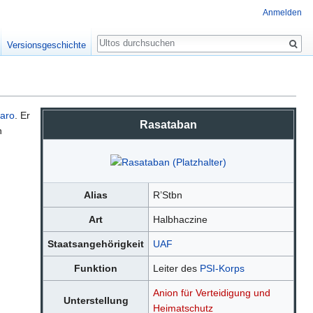
Anmelden
Suche
Versionsgeschichte
naro
. Er
Rasataban
n
Alias
R’Stbn
Art
Halbhaczine
Staatsangehörigkeit
UAF
Funktion
Leiter des
PSI-Korps
Anion für Verteidigung und
Unterstellung
Heimatschutz