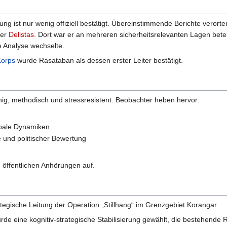
g ist nur wenig offiziell bestätigt. Übereinstimmende Berichte verorte
der
Delistas
. Dort war er an mehreren sicherheitsrelevanten Lagen beteil
he Analyse wechselte.
Korps
wurde Rasataban als dessen erster Leiter bestätigt.
hig, methodisch und stressresistent. Beobachter heben hervor:
rbale Dynamiken
 und politischer Bewertung
 in öffentlichen Anhörungen auf.
tegische Leitung der Operation „Stillhang“ im Grenzgebiet Korangar.
wurde eine kognitiv-strategische Stabilisierung gewählt, die bestehende R