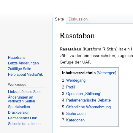
Seite
Diskussion
Rasataban
Zur
Zur
Rasataban
(Kurzform
R’Stbn
) ist ein
Navigation
Suche
zählt zu den einflussreichsten, zugleic
Hauptseite
springen
springen
Gefüge der UAF.
Letzte Änderungen
Zufällige Seite
Inhaltsverzeichnis
Help about MediaWiki
1
Werdegang
Werkzeuge
2
Profil
Links auf diese Seite
3
Operation „Stillhang“
Änderungen an
4
Parlamentarische Debatte
verlinkten Seiten
Spezialseiten
5
Öffentliche Wahrnehmung
Druckversion
6
Siehe auch
Permanenter Link
7
Kategorien
Seiten­informationen