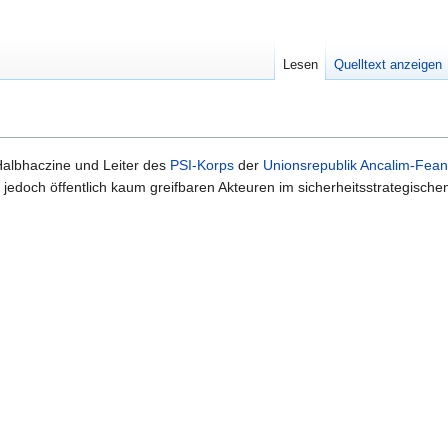
Lesen
Quelltext anzeigen
 Halbhaczine und Leiter des
PSI-Korps
der
Unionsrepublik Ancalim-Fea
h jedoch öffentlich kaum greifbaren Akteuren im sicherheitsstrategische