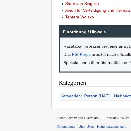
Stern von Singollo
Anion für Verteidigung und Heimat
Tentara Woisko
Einordnung / Hinweis
Rasataban repräsentiert eine analy
Das
PSI-Korps
arbeitet nach offizie
Spekulationen über übernatürliche Fä
Kategorien
Kategorien
:
Person (UAF)
Halbhacz
Diese Seite wurde zuletzt am 21. Februar 2026 um 1
Datenschutz
Über Ultos
Haftungsausschluss