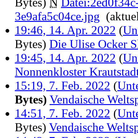
Bytes)
‎
N
Datei:2ed0f34c
3e9afa5c04ce.jpg
‎
(aktuel
19:46, 14. Apr. 2022
(
Un
Bytes)
‎
Die Ulise Ocker 
19:45, 14. Apr. 2022
(
Un
Nonnenkloster Krautstad
15:19, 7. Feb. 2022
(
Unt
Bytes)
‎
Vendaische Welts
14:51, 7. Feb. 2022
(
Unt
Bytes)
‎
Vendaische Weltsp