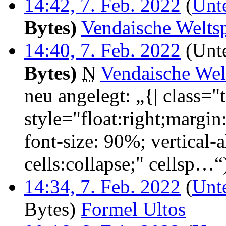
14:42, 7. Feb. 2022
(
Unt
Bytes)
‎
Vendaische Welts
14:40, 7. Feb. 2022
(Unte
Bytes)
‎
N
Vendaische Wel
neu angelegt: „{| class="
style="float:right;margi
font-size: 90%; vertical-a
cells:collapse;" cellsp…“
14:34, 7. Feb. 2022
(
Unt
Bytes)
‎
Formel Ultos
‎