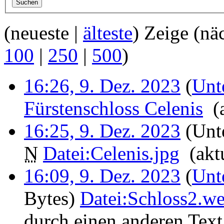
(neueste |
älteste
) Zeige (nä
100
|
250
|
500
)
16:26, 9. Dez. 2023
(
Unt
Fürstenschloss Celenis
‎
(
16:25, 9. Dez. 2023
(Unte
N
Datei:Celenis.jpg
‎
(akt
16:09, 9. Dez. 2023
(
Unt
Bytes)
‎
Datei:Schloss2.w
durch einen anderen Text