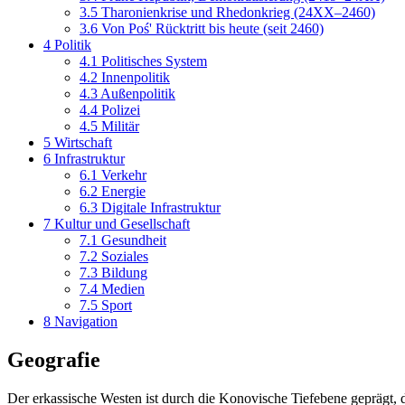
3.5
Tharonienkrise und Rhedonkrieg (24XX–2460)
3.6
Von Poś' Rücktritt bis heute (seit 2460)
4
Politik
4.1
Politisches System
4.2
Innenpolitik
4.3
Außenpolitik
4.4
Polizei
4.5
Militär
5
Wirtschaft
6
Infrastruktur
6.1
Verkehr
6.2
Energie
6.3
Digitale Infrastruktur
7
Kultur und Gesellschaft
7.1
Gesundheit
7.2
Soziales
7.3
Bildung
7.4
Medien
7.5
Sport
8
Navigation
Geografie
Der erkassische Westen ist durch die Konovische Tiefebene geprägt,