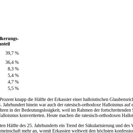
lkerungs-
anteil
39,7 %
36,4 %
8,3 %
5,4 %
4,7 %
5,5 %
rozent knapp die Hälfte der Erkassier einer halloistischen Glaubensri
. Jahrhundert hinein war auch der ratesisch-orthodoxe Halloismus auf 
ren in der Bedeutungslosigkeit, weil im Rahmen der fortschreitenden S
Halloismus konvertierten. Heute machen die ratesisch-orthodoxen Hallo
iten Hälfte des 25. Jahrhunderts ein Trend der Säkularisierung und des
nsgemeinschaft mehr an, womit Erkassien weltweit den höchsten konfessi