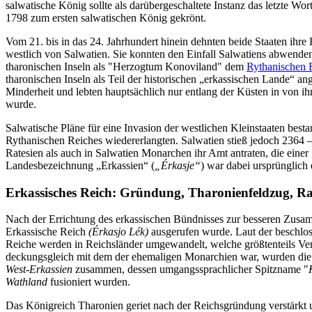
salwatische König sollte als darübergeschaltete Instanz das letzte 
1798 zum ersten salwatischen König gekrönt.
Vom 21. bis in das 24. Jahrhundert hinein dehnten beide Staaten ihre
westlich von Salwatien. Sie konnten den Einfall Salwatiens abwenden
tharonischen Inseln als "Herzogtum Konoviland" dem
Rythanischen 
tharonischen Inseln als Teil der historischen „erkassischen Lande“ ange
Minderheit und lebten hauptsächlich nur entlang der Küsten in von ih
wurde.
Salwatische Pläne für eine Invasion der westlichen Kleinstaaten best
Rythanischen Reiches wiedererlangten. Salwatien stieß jedoch 2364 –
Ratesien als auch in Salwatien Monarchen ihr Amt antraten, die ein
Landesbezeichnung „Erkassien“ (
„Érkasje“
) war dabei ursprünglich
Erkassisches Reich: Gründung, Tharonienfeldzug, Rat
Nach der Errichtung des erkassischen Bündnisses zur besseren Zusa
Erkassische Reich
(Érkasjo Lék)
ausgerufen wurde. Laut der beschloss
Reiche werden in Reichsländer umgewandelt, welche größtenteils Ve
deckungsgleich mit dem der ehemaligen Monarchien war, wurden die 
West-Erkassien
zusammen, dessen umgangssprachlicher Spitzname "
Wathland
fusioniert wurden.
Das Königreich Tharonien geriet nach der Reichsgründung verstärkt u