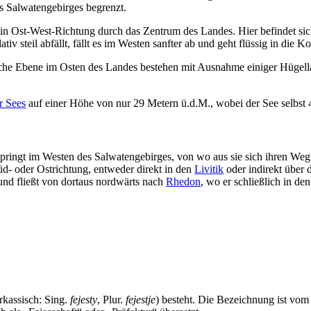
s Salwatengebirges begrenzt.
h in Ost-West-Richtung durch das Zentrum des Landes. Hier befindet s
v steil abfällt, fällt es im Westen sanfter ab und geht flüssig in die K
che Ebene im Osten des Landes bestehen mit Ausnahme einiger Hügella
r Sees
auf einer Höhe von nur 29 Metern ü.d.M., wobei der See selbst 4
tspringt im Westen des Salwatengebirges, von wo aus sie sich ihren Weg
d- oder Ostrichtung, entweder direkt in den
Livitik
oder indirekt über 
und fließt von dortaus nordwärts nach
Rhedon
, wo er schließlich in de
erkassisch: Sing.
fejesty
, Plur.
fejestje
) besteht. Die Bezeichnung ist vom 