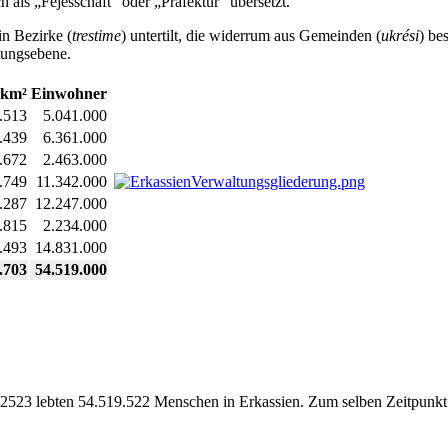
ch als „Fejesschaft“ oder „Präfektur“ übersetzt.
in Bezirke (
trestime
) untertilt, die widerrum aus Gemeinden (
ukrési
) be
ltungsebene.
 km²
Einwohner
.513
5.041.000
.439
6.361.000
.672
2.463.000
.749
11.342.000
.287
12.247.000
.815
2.234.000
.493
14.831.000
.703
54.519.000
 2523 lebten 54.519.522 Menschen in Erkassien. Zum selben Zeitpunkt 