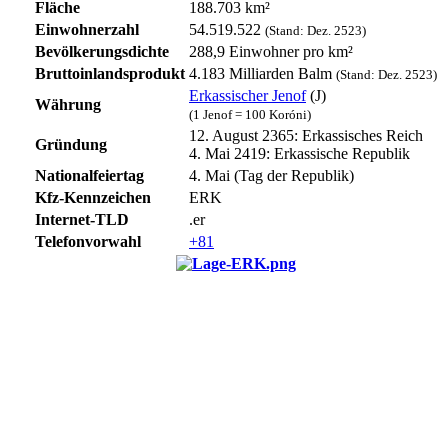
Fläche
188.703 km²
Einwohnerzahl
54.519.522
(Stand: Dez. 2523)
Bevölkerungsdichte
288,9 Einwohner pro km²
Bruttoinlandsprodukt
4.183 Milliarden Balm
(Stand: Dez. 2523)
Erkassischer Jenof
(J)
Währung
(1 Jenof = 100 Koróni)
12. August 2365: Erkassisches Reich
Gründung
4. Mai 2419: Erkassische Republik
Nationalfeiertag
4. Mai (Tag der Republik)
Kfz-Kennzeichen
ERK
Internet-TLD
.er
Telefonvorwahl
+81