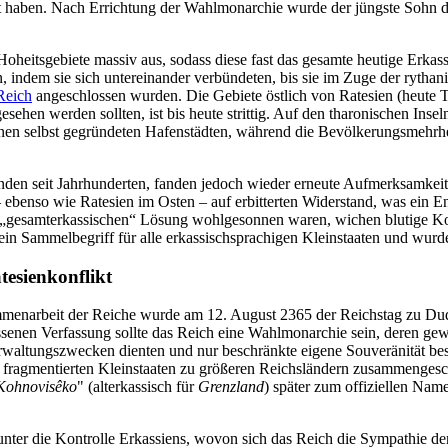
Wort haben. Nach Errichtung der Wahlmonarchie wurde der jüngste Sohn d
 Hoheitsgebiete massiv aus, sodass diese fast das gesamte heutige Erka
, indem sie sich untereinander verbündeten, bis sie im Zuge der ryth
Reich
angeschlossen wurden. Die Gebiete östlich von Ratesien (heute Te
sehen werden sollten, ist bis heute strittig. Auf den tharonischen Insel
nen selbst gegründeten Hafenstädten, während die Bevölkerungsmehrheit 
anden seit Jahrhunderten, fanden jedoch wieder erneute Aufmerksamkeit
 ebenso wie Ratesien im Osten – auf erbitterten Widerstand, was ein E
er „gesamterkassischen“ Lösung wohlgesonnen waren, wichen blutige K
 ein Sammelbegriff für alle erkassischsprachigen Kleinstaaten und wur
esienkonflikt
mmenarbeit der Reiche wurde am 12. August 2365 der Reichstag zu Du
enen Verfassung sollte das Reich eine Wahlmonarchie sein, deren gewäh
rwaltungszwecken dienten und nur beschränkte eigene Souveränität be
fragmentierten Kleinstaaten zu größeren Reichsländern zusammengesc
Kohnovisêko
" (alterkassisch für
Grenzland
) später zum offiziellen Na
nter die Kontrolle Erkassiens, wovon sich das Reich die Sympathie de