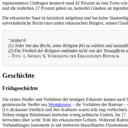
repräsentativer Umfragen dennoch rund 42 Prozent an eine Form von G
und die restlichen 27 Prozent gaben an, keinerlei Glauben an irgende
Die erkassische Staat ist laizistisch aufgebaut und hat keine Staatsreli
unveräußerliche Recht eines jeden erkassischen Bürgers, seinen Glaub
"Artikel 6
(1) Jeder hat das Recht, seine Religion frei zu wählen und auszuü
(2) Die Freiheit der Religion entbindet nicht von der Treuepflicht
–
Titel 1, Artikel 6, Verfassung der Erkassischen Republik
Geschichte
Frühgeschichte
Die ersten Siedler und Vorfahren der heutigen Erkassier kamen nach 
gertanesische Siedler aus
Westakronor
– die Vorfahren der Ratesier 
(Ur-)Erkassier friedlich und ihre Kulturen waren teils eng verflochte
Neben einigen Bündnissen herrschte wenig politische Einheit. Im 17. 
herrschten über weite Teile des erkassischen Gebiets. Während Ratesi
Verhandlungen fusionierte es mit mehreren benachbarten Fürstentüme