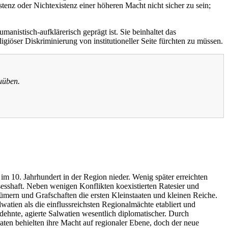
enz oder Nichtexistenz einer höheren Macht nicht sicher zu sein;
umanistisch-aufklärerisch geprägt ist. Sie beinhaltet das
giöser Diskriminierung von institutioneller Seite fürchten zu müssen.
zuüben.
m 10. Jahrhundert in der Region nieder. Wenig später erreichten
sshaft. Neben wenigen Konflikten koexistierten Ratesier und
ntümern und Grafschaften die ersten Kleinstaaten und kleinen Reiche.
atien als die einflussreichsten Regionalmächte etabliert und
dehnte, agierte Salwatien wesentlich diplomatischer. Durch
ten behielten ihre Macht auf regionaler Ebene, doch der neue