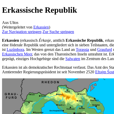
Erkassische Republik
Aus Ultos
(Weitergeleitet von
Erkassien
)
Zur Navigation springen
Zur Suche springen
Erkassien
(erkassisch
Érkasje
, amtlich
Erkassische Republik
, erka
eine föderale Republik und untergliedert sich in sieben Teilstaaten, 
ist
Luzímbora
. Im Westen grenzt das Land an
Torassia
und
Graufurd
u
Erkassischen Meer
, das von den Tharonischen Inseln umrahmt ist. Erk
geprägt, einziges Hochgebirge sind die
Salwaten
im Zentrum des Lan
Erkassien ist als demokratischer Rechtsstaat verfasst. Das Amt des St
Amtierender Regierungspräsident ist seit November 2520
Efrajm Śos