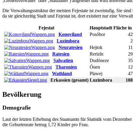
‚Gebietsverwalter‘ oder ‚Statthalter‘) abgeleitet und wird teilweise au
Die Verwaltungsstruktur der meisten Fejestate ist zweistufig. Sie sind 
da sie gleichzeitig Stadt und Fejestat ist, dort existiert nur eine Verwa
Fejestat
Hauptstadt
Fläche in
Konoviland
Posóbor
42
Luzímbora
2
Neuratesien
Hejtok
11
Ratesien
Rerizín
29
Salwatien
Dudóneze
35
Tharonien
Óuen
12
Wathland
Plawej
47
Erkassien (gesamt)
Luzímbora
188
Bevölkerung
Demografie
Laut der letzten Erhebung des Staatsamts für Statistik vom Dezember
die Geburtenrate betrug 1,72 Kinder pro Frau.