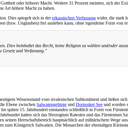
ottheit oder höherer Macht. Weitere 31 Prozent meinten, sich der Exist
ine Art höhere Macht zu haben.
gion. Dies spiegelt sich in der
erkassischen Verfassung
wider, die stark h
en (bzw. Unglauben) frei ausleben kann, ohne irgendeine Form von reli
ben. Dies beinhaltet das Recht, keine Religion zu wählen und/oder aus
 zu Gesetz und Verfassung."
heutigem Wissensstand vom sivalesischen Subkontinent und ließen sich i
– die Ebene zwischen
Salwatengebirge
und
Dornosker See
und wurden se
n. Im späten 15. Jahrhundert entstanden schließlich in Form von Fürste
Jahrhundet hatten sich das Herzogtum Ratesien und das Fürstentum Salw
en seinen Herrschaftsbereich hauptsächlich auf militärischem Wege aus
rn zum Königreich Salwatien. Die Monarchen der ehemaligen Kleinstaa