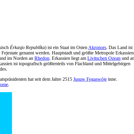
ssisch
Érkasjo Republíka
) ist ein Staat im Osten
Akronors
. Das Land ist
die Fejestate genannt werden. Hauptstadt und größte Metropole Erkassien
nd im Norden an
Rhedon
. Erkassien liegt am
Livitschen Ozean
und a
assien ist topografisch größtenteils von Flachland und Mittelgebirgen
des.
aatspräsidenten hat seit dem Jahre 2515
Jusuw Fegaswóje
inne.
tome
.