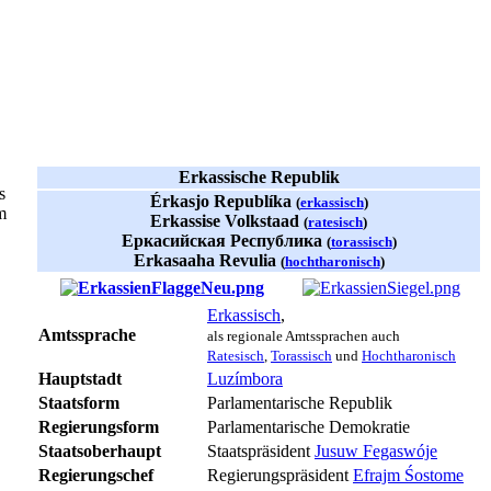
Erkassische Republik
s
Érkasjo Republíka
(
erkassisch
)
m
Erkassise Volkstaad
(
ratesisch
)
Еркасийская Республика
(
torassisch
)
Erkasaaha Revulia
(
hochtharonisch
)
Erkassisch
,
Amtssprache
als regionale Amtssprachen auch
Ratesisch
,
Torassisch
und
Hochtharonisch
Hauptstadt
Luzímbora
Staatsform
Parlamentarische Republik
Regierungsform
Parlamentarische Demokratie
Staatsoberhaupt
Staatspräsident
Jusuw Fegaswóje
Regierungschef
Regierungspräsident
Efrajm Śostome