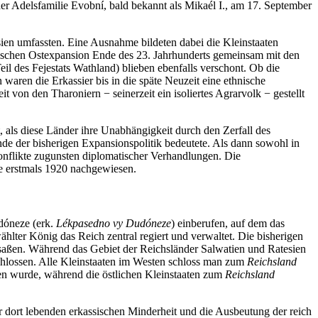
er Adelsfamilie Evobní, bald bekannt als Mikaél I., am 17. September
ssien umfassten. Eine Ausnahme bildeten dabei die Kleinstaaten
anischen Ostexpansion Ende des 23. Jahrhunderts gemeinsam mit den
il des Fejestats Wathland) blieben ebenfalls verschont. Ob die
n waren die Erkassier bis in die späte Neuzeit eine ethnische
von den Tharoniern − seinerzeit ein isoliertes Agrarvolk − gestellt
, als diese Länder ihre Unabhängigkeit durch den Zerfall des
nde der bisherigen Expansionspolitik bedeutete. Als dann sowohl in
onflikte zugunsten diplomatischer Verhandlungen. Die
de erstmals 1920 nachgewiesen.
dóneze (erk.
Lékpasedno vy Dudóneze
) einberufen, auf dem das
lter König das Reich zentral regiert und verwaltet. Die bisherigen
saßen. Während das Gebiet der Reichsländer Salwatien und Ratesien
hlossen. Alle Kleinstaaten im Westen schloss man zum
Reichsland
men wurde, während die östlichen Kleinstaaten zum
Reichsland
r dort lebenden erkassischen Minderheit und die Ausbeutung der reich