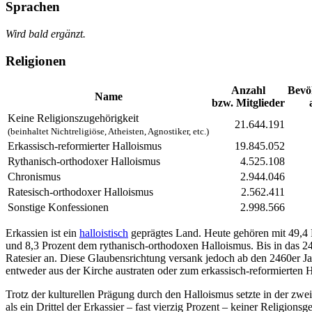
Sprachen
Wird bald ergänzt.
Religionen
Anzahl
Bevö
Name
bzw. Mitglieder
Keine Religionszugehörigkeit
21.644.191
(beinhaltet Nichtreligiöse, Atheisten, Agnostiker, etc.)
Erkassisch-reformierter Halloismus
19.845.052
Rythanisch-orthodoxer Halloismus
4.525.108
Chronismus
2.944.046
Ratesisch-orthodoxer Halloismus
2.562.411
Sonstige Konfessionen
2.998.566
Erkassien ist ein
halloistisch
geprägtes Land. Heute gehören mit 49,4 P
und 8,3 Prozent dem rythanisch-orthodoxen Halloismus. Bis in das 24
Ratesier an. Diese Glaubensrichtung versank jedoch ab den 2460er Jah
entweder aus der Kirche austraten oder zum erkassisch-reformierten 
Trotz der kulturellen Prägung durch den Halloismus setzte in der zwe
als ein Drittel der Erkassier – fast vierzig Prozent – keiner Religio