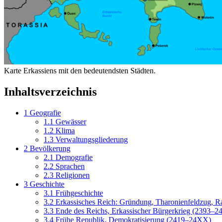
Karte Erkassiens mit den bedeutendsten Städten.
Inhaltsverzeichnis
1
Geografie
1.1
Gewässer
1.2
Klima
1.3
Verwaltungsgliederung
2
Bevölkerung
2.1
Demografie
2.2
Sprachen
2.3
Religionen
3
Geschichte
3.1
Frühgeschichte
3.2
Erkassisches Reich: Gründung, Tharonienfeldzug, Ra
3.3
Ende des Reichs, Erkassischer Bürgerkrieg (2393–2
3.4
Frühe Republik, Demokratisierung (2419–24XX)